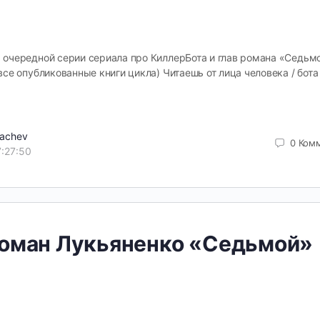
 очередной серии сериала про КиллерБота и глав романа «Седьм
все опубликованные книги цикла) Читаешь от лица человека / бота
pachev
0
Ком
7:27:50
оман Лукьяненко «Седьмой»