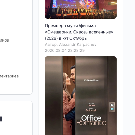
Премьера мульт/фильма
«Смешарики. Сквозь вселенные»
(2026) в к/т Октябрь
тиков
Автор: Alexandr Karpachev
2026.08.04 23:28:29
ментариев
ы