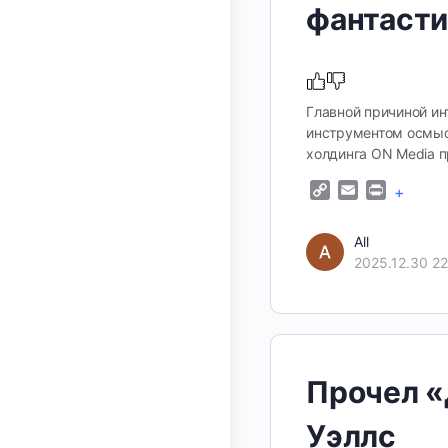
фантаст
Главной причиной ин
инструментом осмысл
холдинга ON Media 
Copy
Email
Print
+
Link
All
2025.12.30 22
Прочел «
Уэллс