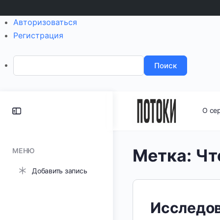
Авторизоваться
Регистрация
Поиск
Toggle
О се
Side
Panel
Метка:
Чт
МЕНЮ
Добавить запись
Исследов