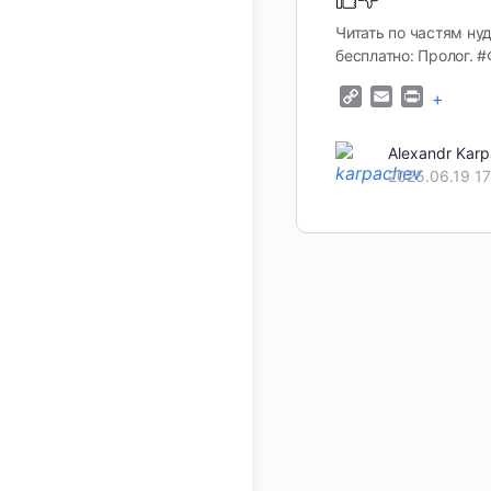
Читать по частям ну
бесплатно: Пролог. 
Copy
Email
Print
+
Link
Alexandr Kar
2025.06.19 17