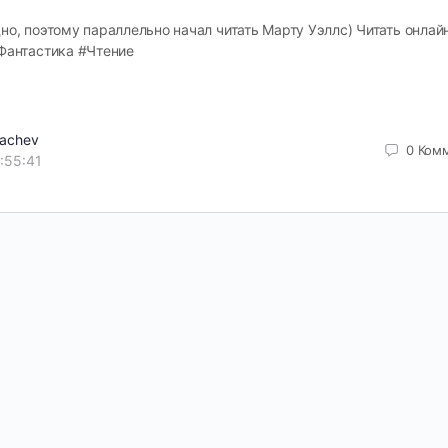
дно, поэтому параллельно начал читать Марту Уэллс) Читать онлай
#Фантастика #Чтение
pachev
0
Ком
:55:41