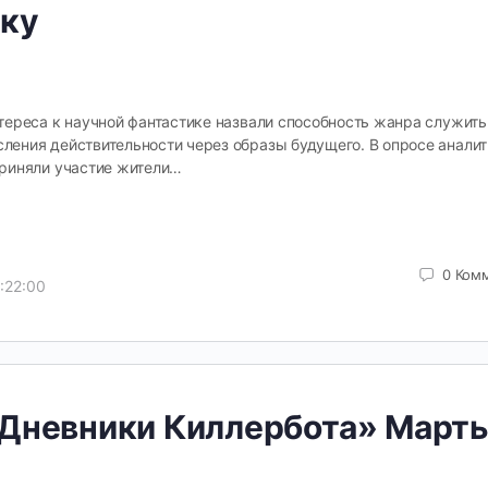
ику
тереса к научной фантастике назвали способность жанра служить
ения действительности через образы будущего. В опросе анали
приняли участие жители…
0
Ком
:22:00
Дневники Киллербота» Март