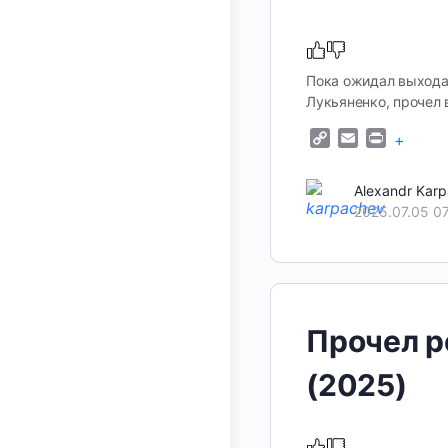
Пока ожидал выхода
Лукьяненко, прочел 
Copy
Email
Print
+
Link
Alexandr Kar
2025.07.05 0
Прочел р
(2025)