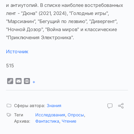
и антиутопий. В списке наиболее востребованных
лент - "Дюна" (2021, 2024), "Голодные игры",
"Марсианин", "Бегущий по лезвию", "Дивергент",
"Ночной Дозор", "Война миров" и классические
"Приключения Электроника".
Источник
515
Copy
Email
Print
+
Link
Сферы автора:
Знания
Теги
Исследования
,
Опросы
,
Архива:
Фантастика
,
Чтение