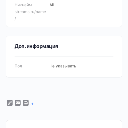
Никнейм
All
streams.ru/name
/
Доп. информация
Пол
Не указывать
Copy
Email
Print
+
Link