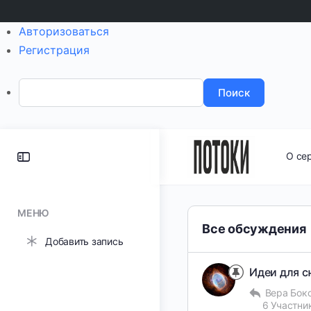
Авторизоваться
Регистрация
Поиск
Toggle
О се
Side
Panel
МЕНЮ
Все обсуждения
Добавить запись
Идеи для с
Вера Бок
6 Участни