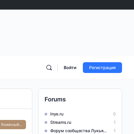
Войти
Регистрация
Forums
Inye.ru
0
Streams.ru
1
Лукьяненко Книжный Клуб
Форум сообщества Лукьяненко С. В.
1