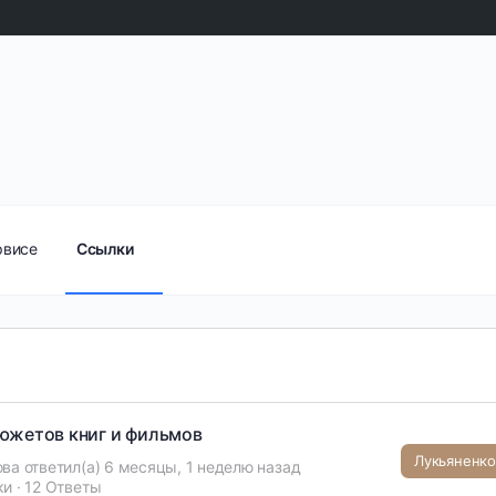
рвисе
Ссылки
южетов книг и фильмов
ова
ответил(а)
6 месяцы, 1 неделю назад
ки
·
12 Ответы