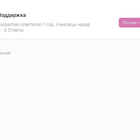
Поддержка
Потоки —
Karpachev
ответил(а)
1 год, 4 месяцы назад
к
·
0 Ответы
дений