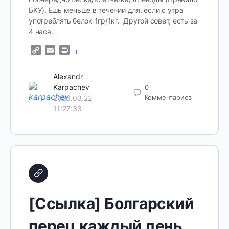
БКУ). Ешь меньше в течении для, если с утра
употреблять белок 1гр/1кг. Другой совет, есть за
4 часа…
Copy
Email
Print
+
Link
Alexandr
Karpachev
0
Комментариев
2026.03.22
11:27:33
[Ссылка] Болгарский
перец каждый день