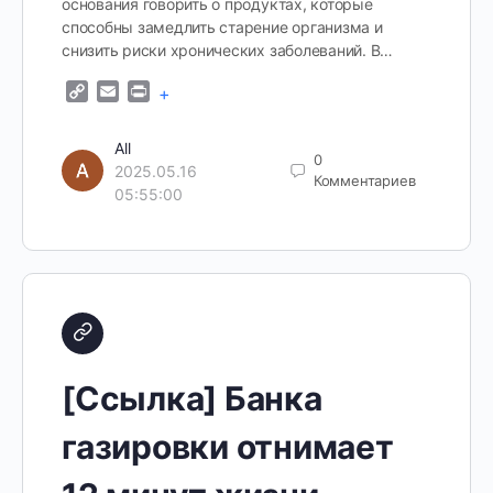
основания говорить о продуктах, которые
способны замедлить старение организма и
снизить риски хронических заболеваний. В…
Copy
Email
Print
+
Link
All
0
2025.05.16
Комментариев
05:55:00
[Ссылка] Банка
газировки отнимает