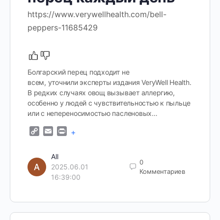
https://www.verywellhealth.com/bell-
peppers-11685429
Болгарский перец подходит не
всем, уточнили эксперты издания VeryWell Health.
В редких случаях овощ вызывает аллергию,
особенно у людей с чувствительностью к пыльце
или с непереносимостью пасленовых…
Copy
Email
Print
+
Link
All
0
2025.06.01
Комментариев
16:39:00