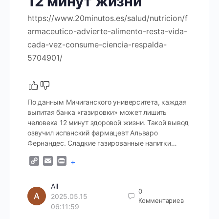
12 минут жизни
https://www.20minutos.es/salud/nutricion/f
armaceutico-advierte-alimento-resta-vida-
cada-vez-consume-ciencia-respalda-
5704901/
По данным Мичиганского университета, каждая
выпитая банка «газировки» может лишить
человека 12 минут здоровой жизни. Такой вывод
озвучил испанский фармацевт Альваро
Фернандес. Сладкие газированные напитки…
Copy
Email
Print
+
Link
All
0
2025.05.15
Комментариев
06:11:59