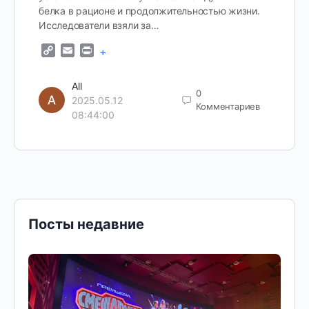
белка в рационе и продолжительностью жизни.
Исследователи взяли за…
Copy
Email
Print
+
Link
All
0
2025.05.12
Комментариев
08:44:00
Посты недавние