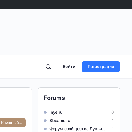
Войти
Регистрация
Forums
Inye.ru
0
Streams.ru
1
Лукьяненко Книжный Клуб
Форум сообщества Лукьяненко С. В.
1