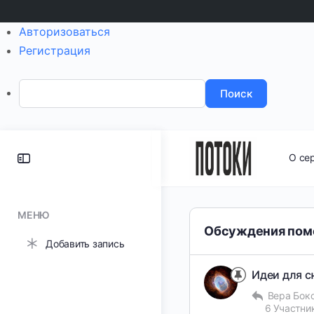
Авторизоваться
Регистрация
Поиск
Toggle
О се
Side
Panel
МЕНЮ
Обсуждения пом
Добавить запись
Идеи для с
Вера Бок
6 Участни