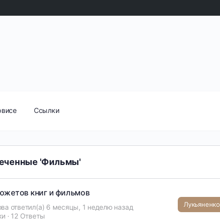
рвисе
Ссылки
еченные 'Фильмы'
южетов книг и фильмов
ова
ответил(а)
6 месяцы, 1 неделю назад
ки
·
12 Ответы