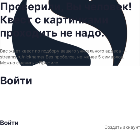
Проверили, Вы человек!
Квест с картинками
проходить не надо.
Вас ждет квест по подбору вашего уникального адреса —
streams.ru/nickname/ Без пробелов, не менее 5 символов.
Можно сменить в Профиле.
Войти
Войти
Создать аккаунт